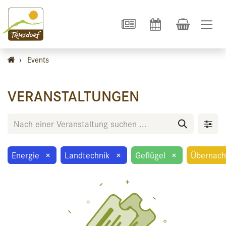
›
Events
VERANSTALTUNGEN
Energie
×
Landtechnik
×
Geflügel
×
Übernach