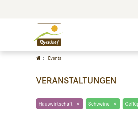
BILDEN
BES
›
Events
VERANSTALTUNGEN
Hauswirtschaft
×
Schweine
×
Geflü