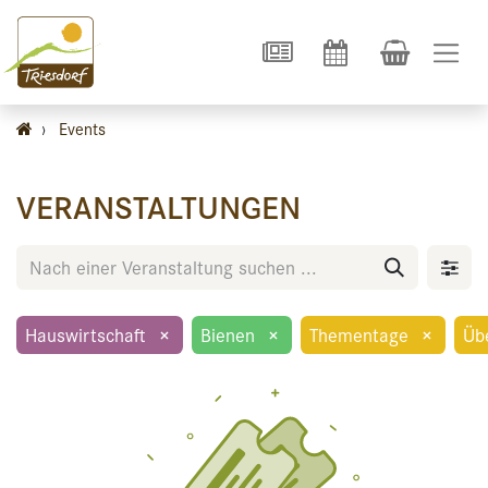
›
Events
VERANSTALTUNGEN
Hauswirtschaft
×
Bienen
×
Thementage
×
Üb