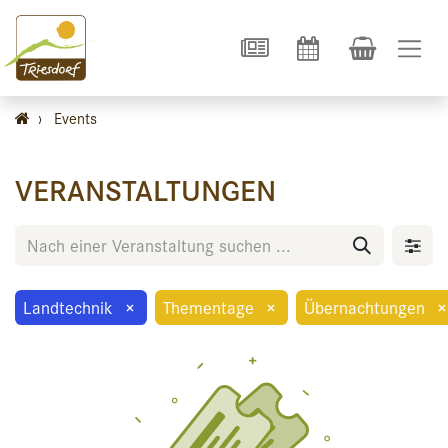
›
Events
VERANSTALTUNGEN
Landtechnik
×
Thementage
×
Übernachtungen
×