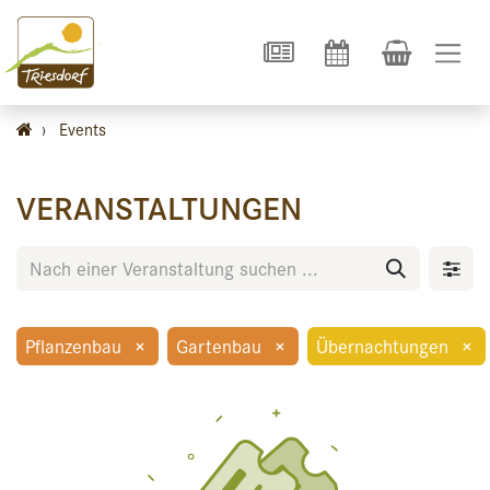
›
Events
VERANSTALTUNGEN
Pflanzenbau
×
Gartenbau
×
Übernachtungen
×