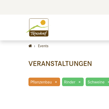
BILDEN
BES
›
Events
VERANSTALTUNGEN
Pflanzenbau
×
Rinder
×
Schweine