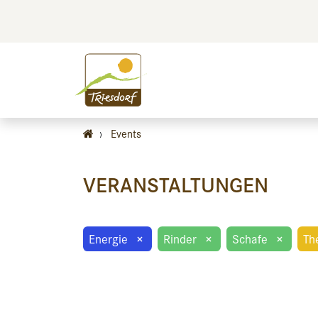
BILDEN
BES
›
Events
VERANSTALTUNGEN
Energie
×
Rinder
×
Schafe
×
Th