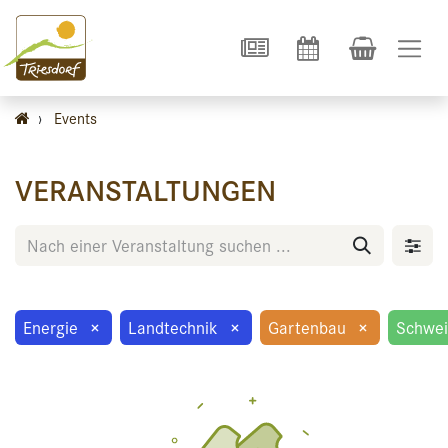
›
Events
VERANSTALTUNGEN
Energie
×
Landtechnik
×
Gartenbau
×
Schwe