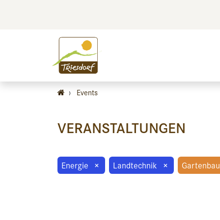
BILDEN
BES
›
Events
VERANSTALTUNGEN
Energie
×
Landtechnik
×
Gartenbau