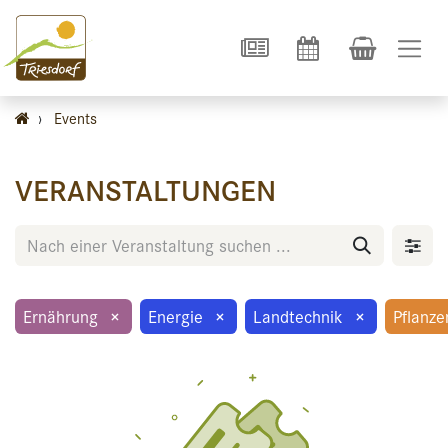
›
Events
VERANSTALTUNGEN
Ernährung
×
Energie
×
Landtechnik
×
Pflanz