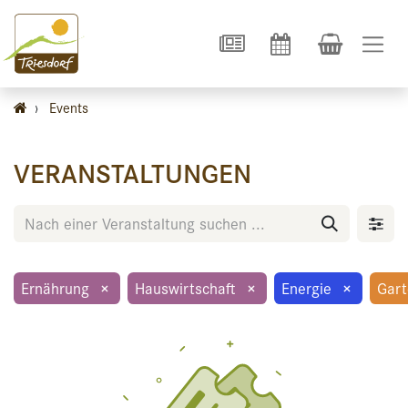
›
Events
VERANSTALTUNGEN
Ernährung
×
Hauswirtschaft
×
Energie
×
Gar