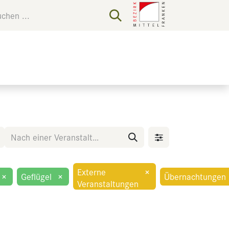
Externe
×
×
Geflügel
×
Übernachtungen
Veranstaltungen