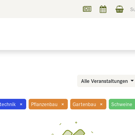
UCHEN
INFORMIEREN
Alle Veranstaltungen
technik
×
Pflanzenbau
×
Gartenbau
×
Schweine