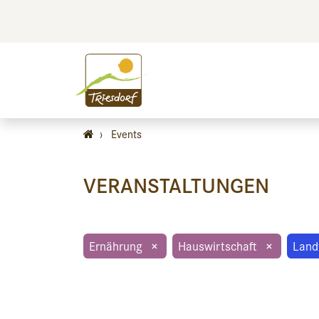
BILDEN
BES
›
Events
VERANSTALTUNGEN
Ernährung
×
Hauswirtschaft
×
Land