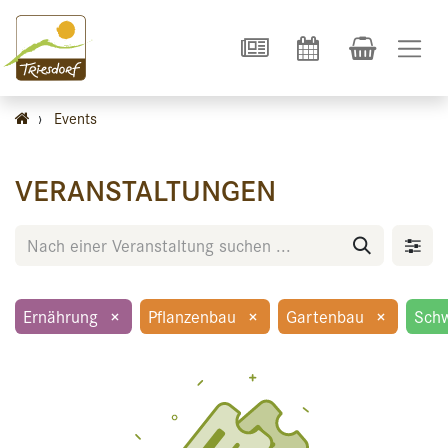
›
Events
VERANSTALTUNGEN
Ernährung
×
Pflanzenbau
×
Gartenbau
×
Sch