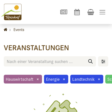
›
Events
VERANSTALTUNGEN
Hauswirtschaft
×
Energie
×
Landtechnik
×
Sc