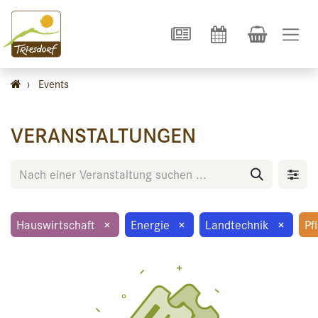
›
Events
VERANSTALTUNGEN
Hauswirtschaft
×
Energie
×
Landtechnik
×
Pf