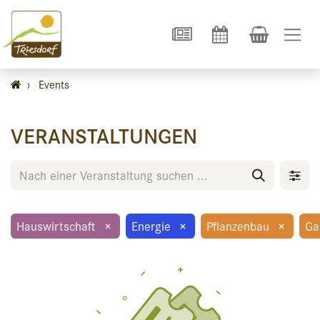
›
Events
VERANSTALTUNGEN
Hauswirtschaft
×
Energie
×
Pflanzenbau
×
Ga