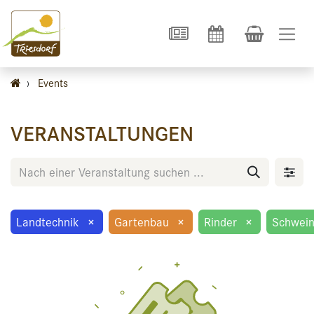
›
Events
VERANSTALTUNGEN
Landtechnik
×
Gartenbau
×
Rinder
×
Schwei