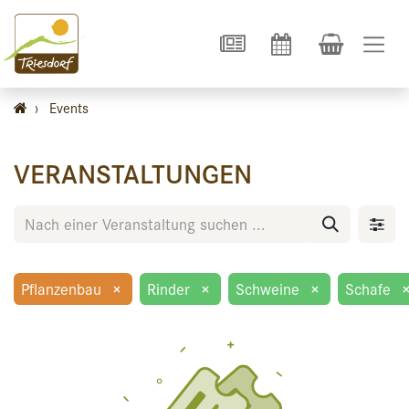
›
Events
VERANSTALTUNGEN
Pflanzenbau
×
Rinder
×
Schweine
×
Schafe