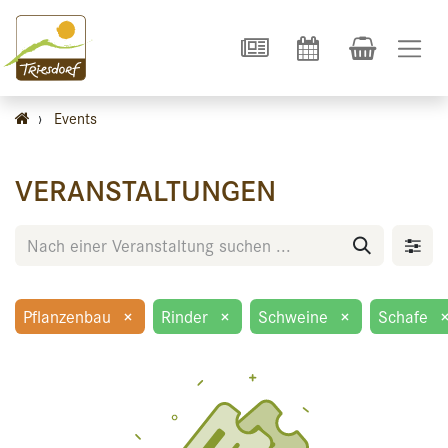
›
Events
VERANSTALTUNGEN
Pflanzenbau
×
Rinder
×
Schweine
×
Schafe