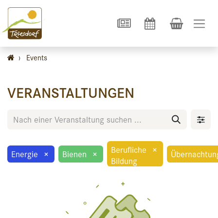
›
Events
VERANSTALTUNGEN
Berufliche
×
Energie
×
Bienen
×
Übernachtun
Bildung