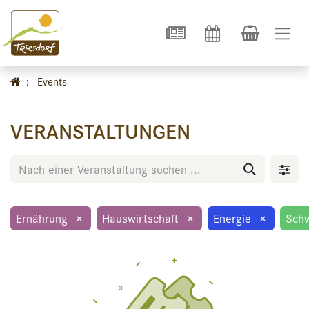
›
Events
VERANSTALTUNGEN
Ernährung
×
Hauswirtschaft
×
Energie
×
Sch