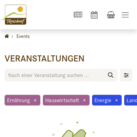
›
Events
VERANSTALTUNGEN
Ernährung
×
Hauswirtschaft
×
Energie
×
Land