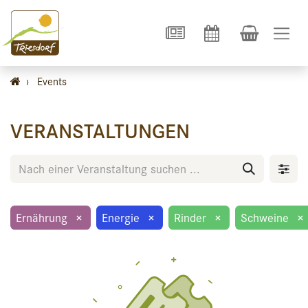
›
Events
VERANSTALTUNGEN
Ernährung
×
Energie
×
Rinder
×
Schweine
×