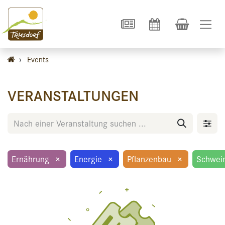
›
Events
VERANSTALTUNGEN
Ernährung
×
Energie
×
Pflanzenbau
×
Schwei