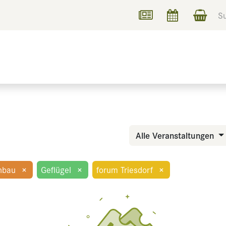
UCHEN
INFORMIEREN
Alle Veranstaltungen
nbau
×
Geflügel
×
forum Triesdorf
×