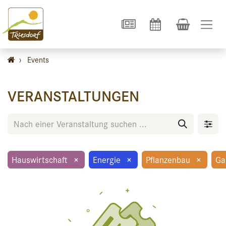
›
Events
VERANSTALTUNGEN
Hauswirtschaft
×
Energie
×
Pflanzenbau
×
Ga