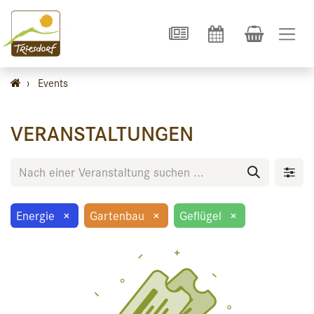
›
Events
VERANSTALTUNGEN
Energie
×
Gartenbau
×
Geflügel
×