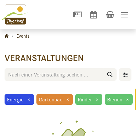
›
Events
VERANSTALTUNGEN
Energie
×
Gartenbau
×
Rinder
×
Bienen
×