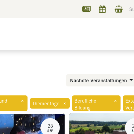
UCHEN
INFORMIEREN
Nächste Veranstaltungen
und
×
Berufliche
×
Ext
Thementage
×
Bildung
Ver
28
SEP
S