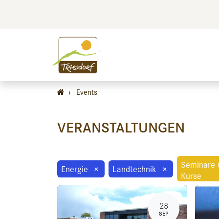
BILDEN
BES
›
Events
VERANSTALTUNGEN
Seminare 
Energie
×
Landtechnik
×
Kurse
28
SEP