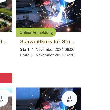
Online-Anmeldung
BiLa - Schlepper und Geräteanbau
Schweißkurs für Studierende
Start:
4. November 2026
08:00
Ende:
5. November 2026
16:30
21
21
EZ
DEZ