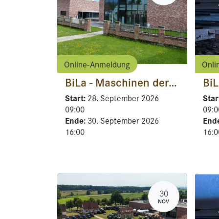
Online-Anmeldung
Onli
BiLa - Maschinen der Außen- und Innenwirtschaft
BiL
Start:
Star
28. September 2026
09:00
09:0
Ende:
End
30. September 2026
16:00
16:0
30
NOV