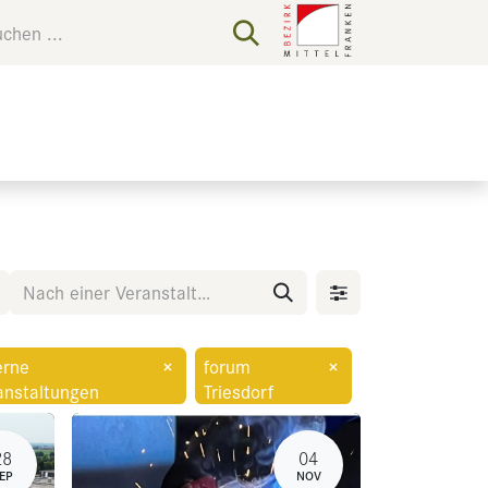
erne
×
forum
×
anstaltungen
Triesdorf
28
04
EP
NOV