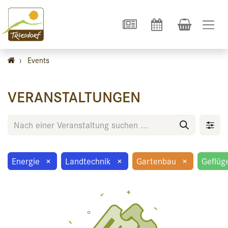
›
Events
VERANSTALTUNGEN
Energie
×
Landtechnik
×
Gartenbau
×
Geflüg