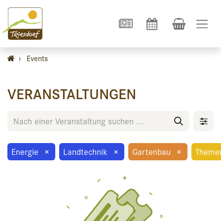
›
Events
VERANSTALTUNGEN
Energie
×
Landtechnik
×
Gartenbau
×
Theme