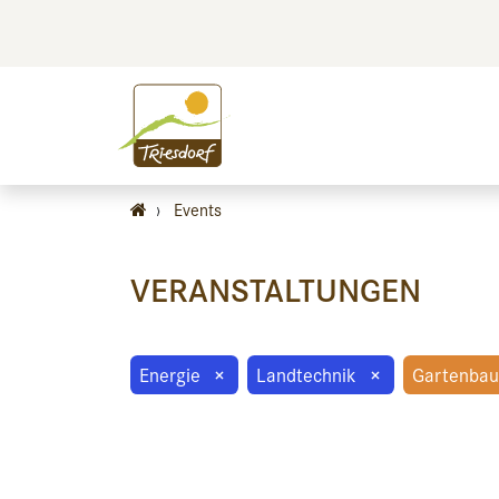
BILDEN
BES
›
Events
VERANSTALTUNGEN
Energie
×
Landtechnik
×
Gartenbau