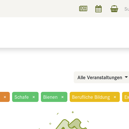
UCHEN
INFORMIEREN
Alle Veranstaltungen
×
Schafe
×
Bienen
×
Berufliche Bildung
×
Ex