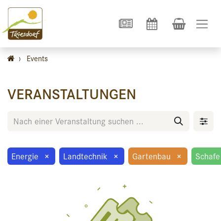
›
Events
VERANSTALTUNGEN
Energie
×
Landtechnik
×
Gartenbau
×
Schafe