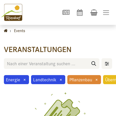
›
Events
VERANSTALTUNGEN
Energie
×
Landtechnik
×
Pflanzenbau
×
Über