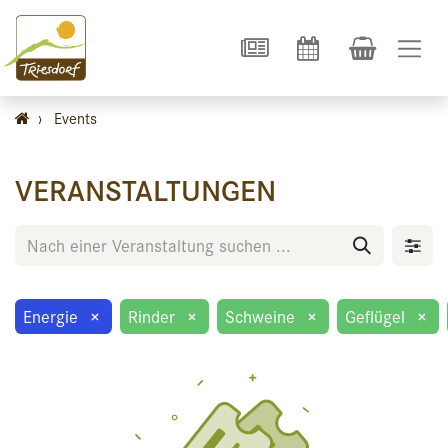
›
Events
VERANSTALTUNGEN
Energie
×
Rinder
×
Schweine
×
Geflügel
×