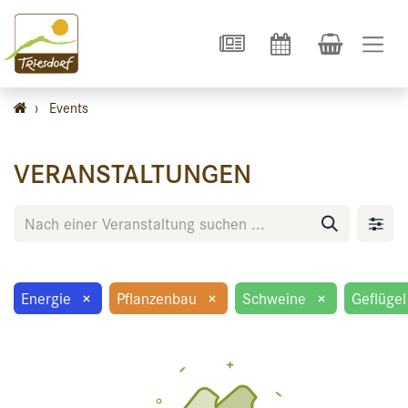
›
Events
VERANSTALTUNGEN
Energie
×
Pflanzenbau
×
Schweine
×
Geflügel