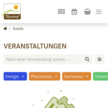
›
Events
VERANSTALTUNGEN
Energie
×
Pflanzenbau
×
Gartenbau
×
Schwei