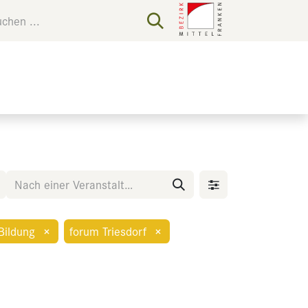
Bildung
×
forum Triesdorf
×