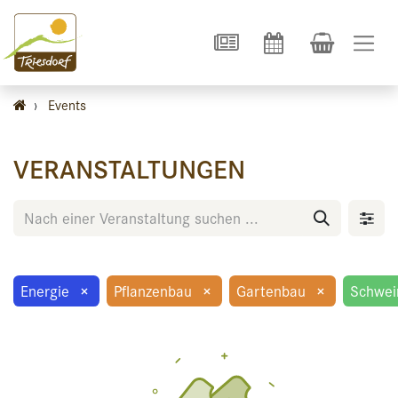
›
Events
VERANSTALTUNGEN
Energie
×
Pflanzenbau
×
Gartenbau
×
Schwei