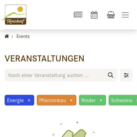
›
Events
VERANSTALTUNGEN
Energie
×
Pflanzenbau
×
Rinder
×
Schweine