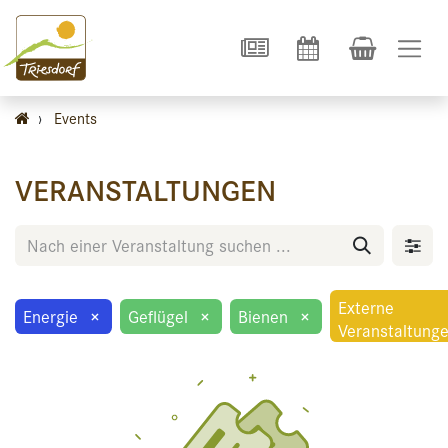
›
Events
VERANSTALTUNGEN
Externe
Energie
×
Geflügel
×
Bienen
×
Veranstaltung