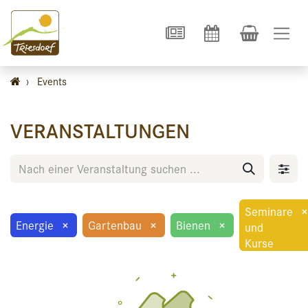
›
Events
VERANSTALTUNGEN
Seminare
×
Energie
×
Gartenbau
×
Bienen
×
und
Kurse