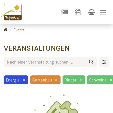
›
Events
VERANSTALTUNGEN
Energie
×
Gartenbau
×
Rinder
×
Schweine
×