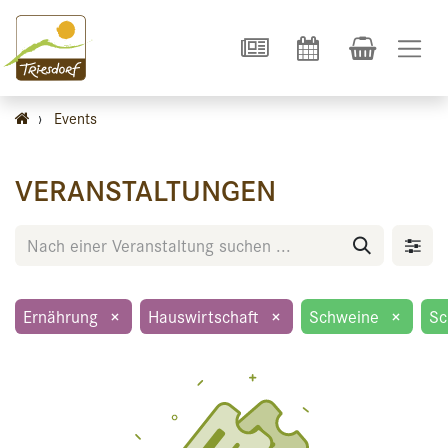
›
Events
VERANSTALTUNGEN
Ernährung
×
Hauswirtschaft
×
Schweine
×
Sc