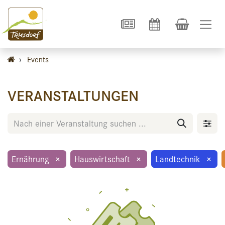
›
Events
VERANSTALTUNGEN
Ernährung
×
Hauswirtschaft
×
Landtechnik
×