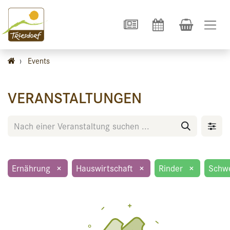
›
Events
VERANSTALTUNGEN
Ernährung
×
Hauswirtschaft
×
Rinder
×
Schw