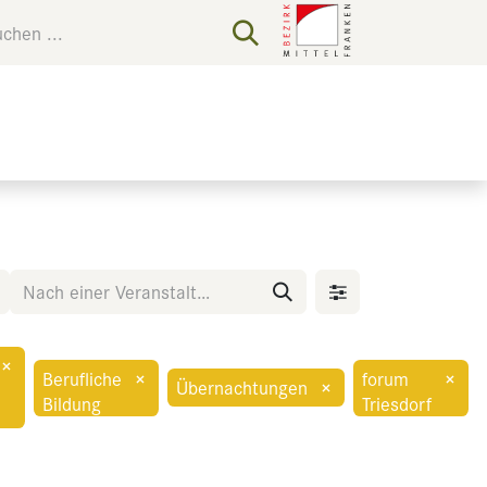
×
Berufliche
×
forum
×
Übernachtungen
×
Bildung
Triesdorf