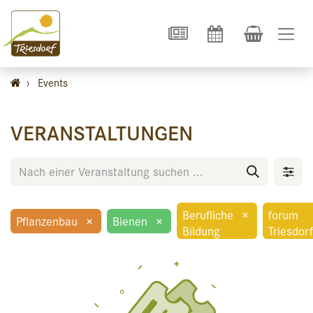
›
Events
VERANSTALTUNGEN
Berufliche
×
forum
Pflanzenbau
×
Bienen
×
Bildung
Triesdorf