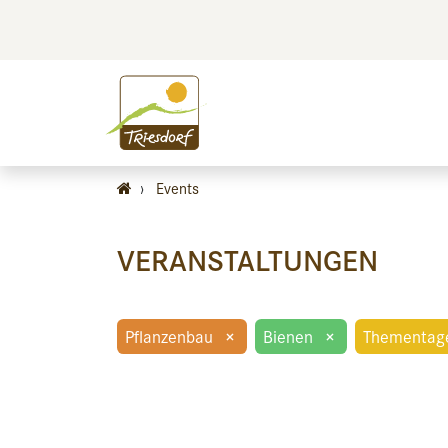
BILDEN
BES
›
Events
VERANSTALTUNGEN
Pflanzenbau
×
Bienen
×
Thementag