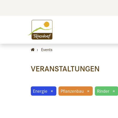
BILDEN
BES
›
Events
VERANSTALTUNGEN
Energie
×
Pflanzenbau
×
Rinder
×