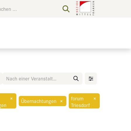
×
forum
×
Übernachtungen
×
gen
Triesdorf